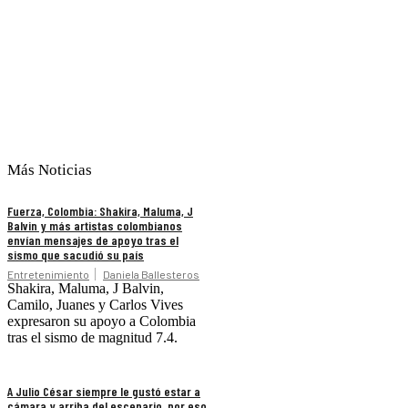
Más Noticias
Fuerza, Colombia: Shakira, Maluma, J
Balvin y más artistas colombianos
envían mensajes de apoyo tras el
sismo que sacudió su país
Entretenimiento
Daniela Ballesteros
Shakira, Maluma, J Balvin,
Camilo, Juanes y Carlos Vives
expresaron su apoyo a Colombia
tras el sismo de magnitud 7.4.
A Julio César siempre le gustó estar a
cámara y arriba del escenario, por eso