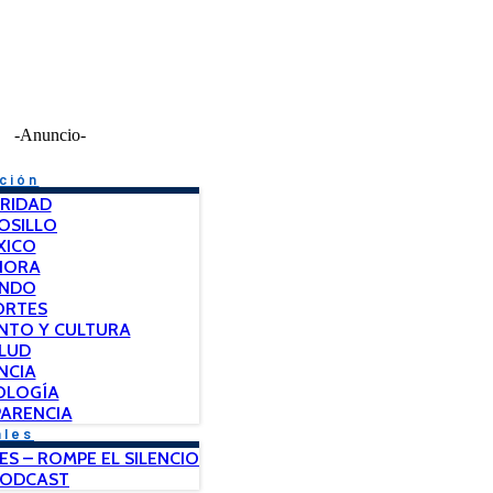
-Anuncio-
ción
RIDAD
OSILLO
XICO
NORA
NDO
ORTES
NTO Y CULTURA
LUD
NCIA
OLOGÍA
ARENCIA
ales
ES – ROMPE EL SILENCIO
PODCAST