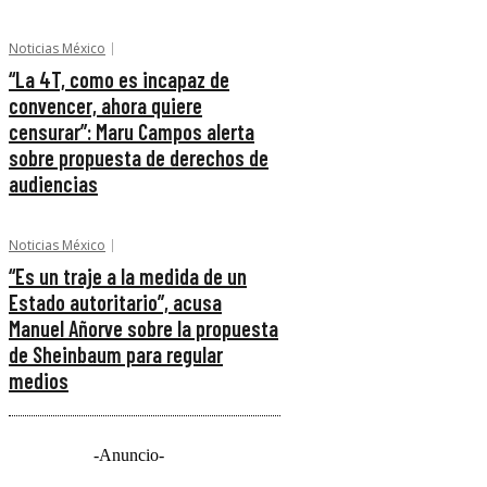
Noticias México
“La 4T, como es incapaz de
convencer, ahora quiere
censurar”: Maru Campos alerta
sobre propuesta de derechos de
audiencias
Noticias México
“Es un traje a la medida de un
Estado autoritario”, acusa
Manuel Añorve sobre la propuesta
de Sheinbaum para regular
medios
-Anuncio-