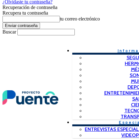
¿Olvidaste tu contraseña?
Recuperación de contraseña
Recupera tu contraseña
tu correo electrónico
Buscar
Informa
SEGU
HERM
MÉ
SO
MU
DEP
ENTRETENIMIE
SA
CIE
TECN
TRANSP
Especi
ENTREVISTAS ESPECIAL
VIDEO