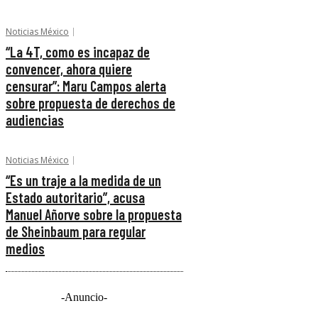
Noticias México
“La 4T, como es incapaz de
convencer, ahora quiere
censurar”: Maru Campos alerta
sobre propuesta de derechos de
audiencias
Noticias México
“Es un traje a la medida de un
Estado autoritario”, acusa
Manuel Añorve sobre la propuesta
de Sheinbaum para regular
medios
-Anuncio-