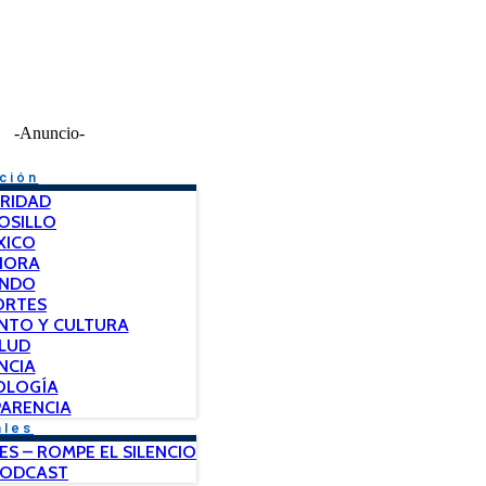
-Anuncio-
ción
RIDAD
OSILLO
XICO
NORA
NDO
ORTES
NTO Y CULTURA
LUD
NCIA
OLOGÍA
ARENCIA
ales
ES – ROMPE EL SILENCIO
PODCAST