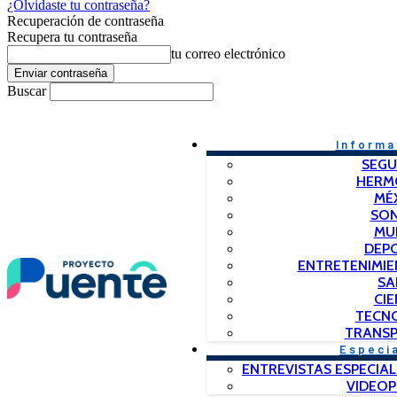
¿Olvidaste tu contraseña?
Recuperación de contraseña
Recupera tu contraseña
tu correo electrónico
Buscar
Informa
SEGU
HERM
MÉ
SO
MU
DEP
ENTRETENIMIE
SA
CIE
TECN
TRANSP
Especi
ENTREVISTAS ESPECIAL
VIDEO