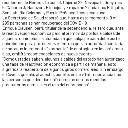
residentes de Hermosillo con 51; Cajeme 22; Navojoa 6; Guaymas
5; Caborca 3; Nacozari, Etchojoa y Empalme 2 cada uno; Pitiquito,
San Luis Río Colorado y Puerto Peñasco 1 caso cada uno.
La Secretaría de Salud reportó que, hasta este momento, 9 mil
295 personas se han recuperado del COVID-19.
Enrique Clausen Iberri, titular de la dependencia, reiteró que, ante
la reactivación económica parcial promovida por los alcaldes de
algunos municipios, la ciudadanía que salga de casa debe portar
cubrebocas para protegerse, mientras que, la autoridad sanitaria,
de notar un incremento “alarmante” de contagios en los próximos
días, emitirá recomendaciones de nueva cuenta.
“Como ustedes saben, algunos alcaldes del estado han autorizado
una fase de reactivación económica a partir de mañana, esto
significa la reapertura de algunos giros comerciales, sin embargo,
el Covid sigue ahí, al acecho, por ello, es de vital importancia que
las personas que decidan salir cumplan con las medidas
precautorias como lo es el uso del cubrebocas”.