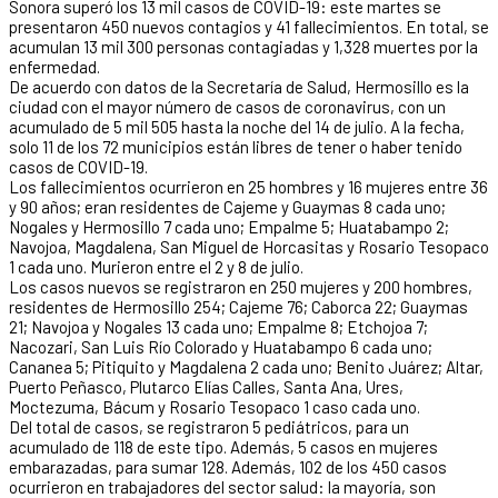
Sonora superó los 13 mil casos de COVID-19: este martes se
presentaron 450 nuevos contagios y 41 fallecimientos. En total, se
acumulan 13 mil 300 personas contagiadas y 1,328 muertes por la
enfermedad.
De acuerdo con datos de la Secretaría de Salud, Hermosillo es la
ciudad con el mayor número de casos de coronavirus, con un
acumulado de 5 mil 505 hasta la noche del 14 de julio. A la fecha,
solo 11 de los 72 municipios están libres de tener o haber tenido
casos de COVID-19.
Los fallecimientos ocurrieron en 25 hombres y 16 mujeres entre 36
y 90 años; eran residentes de Cajeme y Guaymas 8 cada uno;
Nogales y Hermosillo 7 cada uno; Empalme 5; Huatabampo 2;
Navojoa, Magdalena, San Miguel de Horcasitas y Rosario Tesopaco
1 cada uno. Murieron entre el 2 y 8 de julio.
Los casos nuevos se registraron en 250 mujeres y 200 hombres,
residentes de Hermosillo 254; Cajeme 76; Caborca 22; Guaymas
21; Navojoa y Nogales 13 cada uno; Empalme 8; Etchojoa 7;
Nacozari, San Luis Río Colorado y Huatabampo 6 cada uno;
Cananea 5; Pitiquito y Magdalena 2 cada uno; Benito Juárez; Altar,
Puerto Peñasco, Plutarco Elías Calles, Santa Ana, Ures,
Moctezuma, Bácum y Rosario Tesopaco 1 caso cada uno.
Del total de casos, se registraron 5 pediátricos, para un
acumulado de 118 de este tipo. Además, 5 casos en mujeres
embarazadas, para sumar 128. Además, 102 de los 450 casos
ocurrieron en trabajadores del sector salud: la mayoría, son