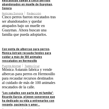
Rescatistas salvan a cinco perritos
abandonados en muelle de Guaymas,
Sonora
Noticias Sonora
Redacción
Cinco perros fueron rescatados tras
ser abandonados y quedar
atrapados bajo un muelle en
Guaymas. Ahora buscan una
familia que pueda adoptarlos.
Con venta de albercas para perros,
Mónica Astrain recauda fondos para
cuidar a más de 100 animales
rescatados en Hermosillo
Puente Animal
Tadeo Cruz
Mónica Astarain fabrica y vende
albercas para perros en Hermosillo
para recaudar recursos destinados
al cuidado de más de 100 animales
rescatados de la calle.
“Los caballos son parte de mi familia”:
Ricardo García, el joven sonorense que
ha dedicado su vida a entrenarlos con
respeto, paciencia y amor...