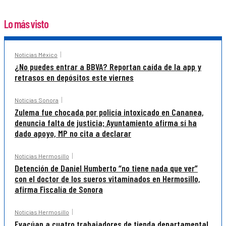
Lo más visto
Noticias México
¿No puedes entrar a BBVA? Reportan caída de la app y
retrasos en depósitos este viernes
Noticias Sonora
Zulema fue chocada por policía intoxicado en Cananea,
denuncia falta de justicia; Ayuntamiento afirma sí ha
dado apoyo, MP no cita a declarar
Noticias Hermosillo
Detención de Daniel Humberto “no tiene nada que ver”
con el doctor de los sueros vitaminados en Hermosillo,
afirma Fiscalía de Sonora
Noticias Hermosillo
Evacúan a cuatro trabajadores de tienda departamental