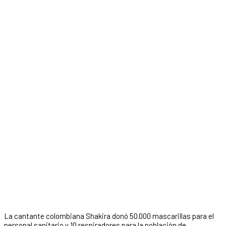
La cantante colombiana Shakira donó 50.000 mascarillas para el
personal sanitario y 10 respiradores para la población de