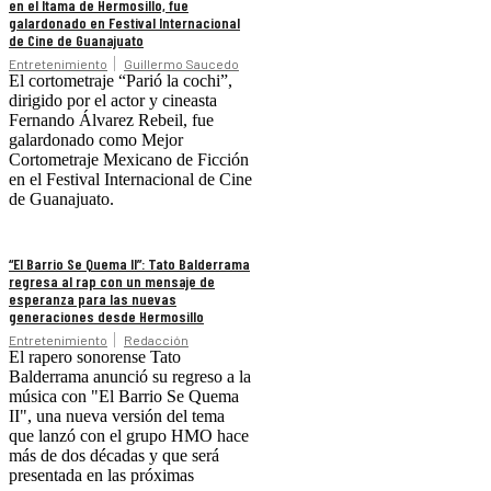
en el Itama de Hermosillo, fue
galardonado en Festival Internacional
de Cine de Guanajuato
Entretenimiento
Guillermo Saucedo
El cortometraje “Parió la cochi”,
dirigido por el actor y cineasta
Fernando Álvarez Rebeil, fue
galardonado como Mejor
Cortometraje Mexicano de Ficción
en el Festival Internacional de Cine
de Guanajuato.
“El Barrio Se Quema II”: Tato Balderrama
regresa al rap con un mensaje de
esperanza para las nuevas
generaciones desde Hermosillo
Entretenimiento
Redacción
El rapero sonorense Tato
Balderrama anunció su regreso a la
música con "El Barrio Se Quema
II", una nueva versión del tema
que lanzó con el grupo HMO hace
más de dos décadas y que será
presentada en las próximas