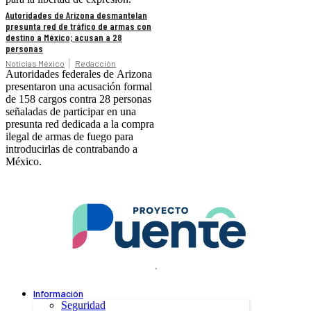
Autoridades de Arizona desmantelan
presunta red de tráfico de armas con
destino a México; acusan a 28
personas
Noticias México
Redacción
Autoridades federales de Arizona
presentaron una acusación formal
de 158 cargos contra 28 personas
señaladas de participar en una
presunta red dedicada a la compra
ilegal de armas de fuego para
introducirlas de contrabando a
México.
.
Información
Seguridad