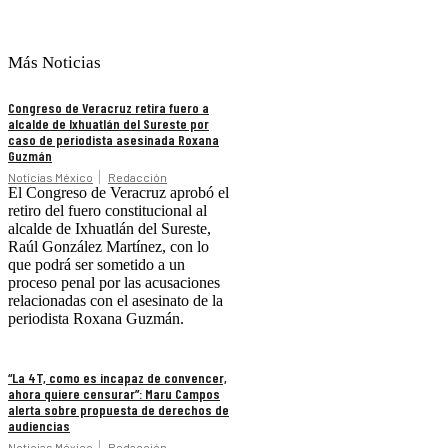
Más Noticias
Congreso de Veracruz retira fuero a
alcalde de Ixhuatlán del Sureste por
caso de periodista asesinada Roxana
Guzmán
Noticias México
Redacción
El Congreso de Veracruz aprobó el
retiro del fuero constitucional al
alcalde de Ixhuatlán del Sureste,
Raúl González Martínez, con lo
que podrá ser sometido a un
proceso penal por las acusaciones
relacionadas con el asesinato de la
periodista Roxana Guzmán.
“La 4T, como es incapaz de convencer,
ahora quiere censurar”: Maru Campos
alerta sobre propuesta de derechos de
audiencias
Noticias México
Redacción