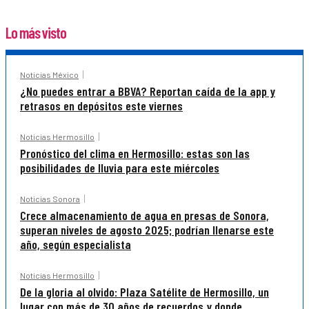
Lo más visto
Noticias México
¿No puedes entrar a BBVA? Reportan caída de la app y
retrasos en depósitos este viernes
Noticias Hermosillo
Pronóstico del clima en Hermosillo: estas son las
posibilidades de lluvia para este miércoles
Noticias Sonora
Crece almacenamiento de agua en presas de Sonora,
superan niveles de agosto 2025; podrían llenarse este
año, según especialista
Noticias Hermosillo
De la gloria al olvido: Plaza Satélite de Hermosillo, un
lugar con más de 30 años de recuerdos y donde