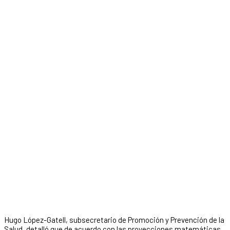
Hugo López-Gatell, subsecretario de Promoción y Prevención de la
Salud, detalló que de acuerdo con las proyecciones matemáticas,