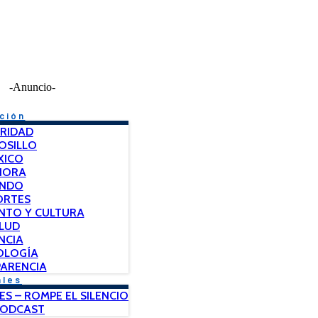
-Anuncio-
ción
RIDAD
OSILLO
XICO
NORA
NDO
ORTES
NTO Y CULTURA
LUD
NCIA
OLOGÍA
ARENCIA
ales
ES – ROMPE EL SILENCIO
PODCAST