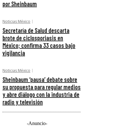
por Sheinbaum
Noticias México
Secretaría de Salud descarta
brote de ciclosporiasis en
México; confirma 33 casos bajo
vigilancia
Noticias México
Sheinbaum ‘pausa’ debate sobre
su propuesta para regular medios
y abre diálogo con la industria de
radio y televisión
-Anuncio-