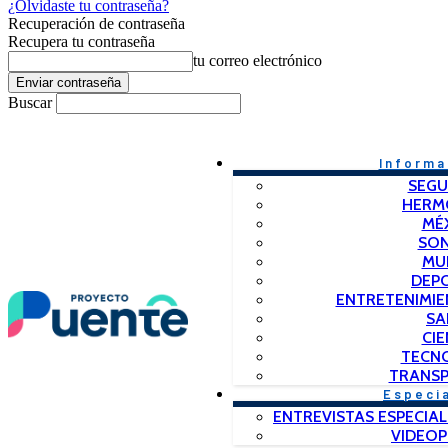
¿Olvidaste tu contraseña?
Recuperación de contraseña
Recupera tu contraseña
tu correo electrónico
Buscar
Informa
SEGU
HERM
MÉ
SO
MU
DEP
ENTRETENIMIE
SA
CIE
TECN
TRANSP
Especi
ENTREVISTAS ESPECIAL
VIDEO