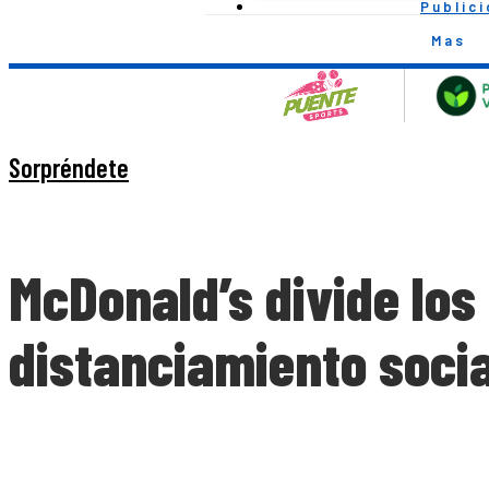
Public
Mas
Sorpréndete
McDonald’s divide los 
distanciamiento socia