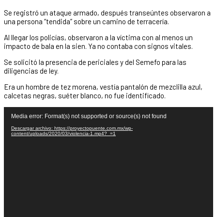
Se registró un ataque armado, después transeúntes observaron a
una persona “tendida” sobre un camino de terracería.
Al llegar los policías, observaron a la víctima con al menos un
impacto de bala en la sien. Ya no contaba con signos vitales.
Se solicitó la presencia de periciales y del Semefo para las
diligencias de ley.
Era un hombre de tez morena, vestía pantalón de mezclilla azul,
calcetas negras, suéter blanco, no fue identificado.
Reproductor
Media error: Format(s) not supported or source(s) not found
de
vídeo
Descargar archivo: https://proyectopuente.com.mx/wp-
content/uploads/2020/03/violencia-1.mp4?_=1