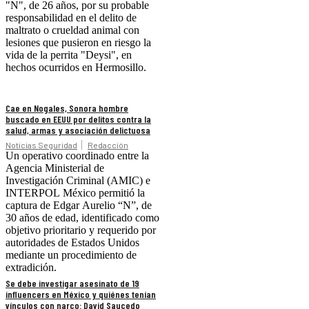
"N", de 26 años, por su probable
responsabilidad en el delito de
maltrato o crueldad animal con
lesiones que pusieron en riesgo la
vida de la perrita "Deysi", en
hechos ocurridos en Hermosillo.
Cae en Nogales, Sonora hombre
buscado en EEUU por delitos contra la
salud, armas y asociación delictuosa
Noticias Seguridad
Redacción
Un operativo coordinado entre la
Agencia Ministerial de
Investigación Criminal (AMIC) e
INTERPOL México permitió la
captura de Edgar Aurelio “N”, de
30 años de edad, identificado como
objetivo prioritario y requerido por
autoridades de Estados Unidos
mediante un procedimiento de
extradición.
Se debe investigar asesinato de 19
influencers en México y quiénes tenían
vínculos con narco: David Saucedo