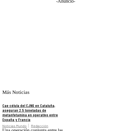
-Anuncio-
Más Noticias
Cae célula del CJNG en Cataluña,
aseguran 2.5 toneladas de
metanfetamina en operativo entre
España y Francia
Noticias Mundo
Redacción
Una operación conjunta entre las