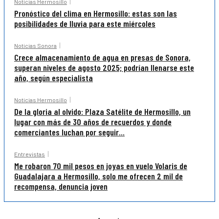
Noticias Hermosillo
Pronóstico del clima en Hermosillo: estas son las
posibilidades de lluvia para este miércoles
Noticias Sonora
Crece almacenamiento de agua en presas de Sonora,
superan niveles de agosto 2025; podrían llenarse este
año, según especialista
Noticias Hermosillo
De la gloria al olvido: Plaza Satélite de Hermosillo, un
lugar con más de 30 años de recuerdos y donde
comerciantes luchan por seguir...
Entrevistas
Me robaron 70 mil pesos en joyas en vuelo Volaris de
Guadalajara a Hermosillo, solo me ofrecen 2 mil de
recompensa, denuncia joven