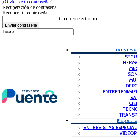
¿Olvidaste tu contraseña?
Recuperación de contraseña
Recupera tu contraseña
tu correo electrónico
Buscar
Informa
SEGU
HERM
MÉ
SO
MU
DEP
ENTRETENIMIE
SA
CIE
TECN
TRANSP
Especi
ENTREVISTAS ESPECIAL
VIDEO