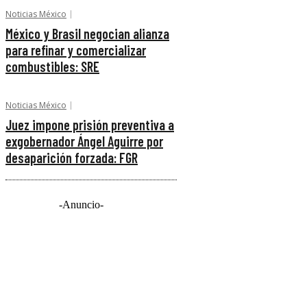
Noticias México
México y Brasil negocian alianza
para refinar y comercializar
combustibles: SRE
Noticias México
Juez impone prisión preventiva a
exgobernador Ángel Aguirre por
desaparición forzada: FGR
-Anuncio-