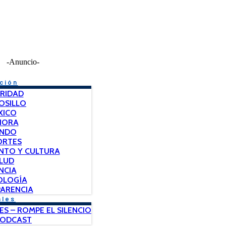
-Anuncio-
ción
RIDAD
OSILLO
XICO
NORA
NDO
ORTES
NTO Y CULTURA
LUD
NCIA
OLOGÍA
ARENCIA
ales
ES – ROMPE EL SILENCIO
PODCAST