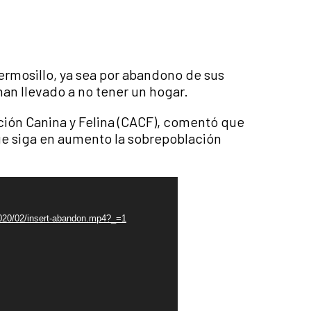
Hermosillo, ya sea por abandono de sus
han llevado a no tener un hogar.
ción Canina y Felina (CACF), comentó que
que siga en aumento la sobrepoblación
2020/02/insert-abandon.mp4?_=1