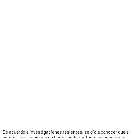
De acuerdo a investigaciones resientes, se dio a conocer que el
coronavirus, originado en China, podría estar relacionado con