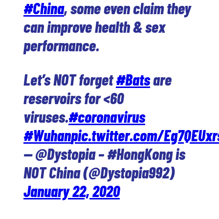
#China
, some even claim they
can improve health & sex
performance.
Let’s NOT forget
#Bats
are
reservoirs for <60
viruses.
#coronavirus
#Wuhan
pic.twitter.com/Eg7QEUxr
— @Dystopia – #HongKong is
NOT China (@Dystopia992)
January 22, 2020