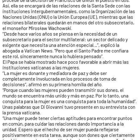
Así, ella se encargará de las relaciones de la Santa Sede con las
instituciones intergubernamentales, como la Organización de las
Naciones Unidas (ONU) o la Unión Europea (UE), mientras que las
relaciones bilaterales quedarán en manos del otro subsecretario,
el monseñor Mirosław Wachowski.
“Desde hace varios años se piensa en la necesidad de un
subsecretario para el sector multilateral: un sector delicado y
exigente que necesita una atención especial…”, explicó la
abogada a Vatican News. “Pero que el Santo Padre me confiara
este rol, sinceramente nunca lo hubiera pensado”.
El Papa se había mostrado hace poco favorable a abrir más las
instituciones vaticanas a las mujeres.
“La mujer es donante y mediadora de paz y debe ser
completamente involucrada en los procesos de toma de
decisiones”, afirmó en su primera homilía del año.
“Porque cuando las mujeres pueden transmitir sus dones, el
mundo se encuentra más unido y más en paz. Por lo tanto, una
conquista para la mujer es una conquista para toda la humanidad”.
Unas palabras que Di Giovanni tuvo presente en su entrevista con
la prensa vaticana.
“Una mujer puede tener ciertas aptitudes para encontrar puntos
en común, para cuidar las relaciones dando importancia a la
unidad. Espero que el hecho de ser mujer pueda reflejarse
positivamente en esta tarea, aunque son dones que ciertamente