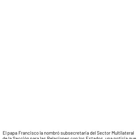
El papa Francisco la nombró subsecretaria del Sector Multilateral
de la Sección para las Relaciones con los Estados, una noticia que