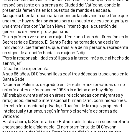
resonó bastante en la prensa de Ciudad del Vaticano, donde la
presencia femenina en los puestos de mando es escasa.
Aunque si bien la funcionaria reconoce la relevancia que tiene que
una mujer haya sido nombrada para un puesto de esa categoría, en
una entrevista con Vatican News intentó que la cuestión del
género no se lleve el protagonismo.
“Es la primera vez que una mujer tiene una tarea de dirección en la
Secretaría de Estado. El Santo Padre ha tomado una decisión
innovadora, ciertamente, que, más allá de mi persona, representa
un signo de atención hacia las mujeres”, dijo.
“Pero la responsabilidad está ligada a la tarea, más que al hecho de
ser mujer”.
Décadas de experiencia
A sus 66 años, Di Giovanni lleva casi tres décadas trabajando en la
Santa Sede.
Nacida en Palermo, se graduó en Derecho e hizo prácticas como
notaria antes de ingresar en 1993 a la oficina que hoy dirige.
Allí trabajó durante años en áreas relacionadas con migrantes y
refugiados, derecho internacional humanitario, comunicaciones,
derecho internacional privado, situación de la mujer, propiedad
intelectual y turismo, según informó el servicio de prensa del
Vaticano.
Hasta ahora, la Secretaría de Estado solo tenía a un subsecretario
encargado de la diplomacia. El nombramiento de Di Giovanni
procede de la decisión de Francisco de dividir el puesto en dos.