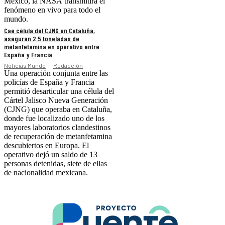
México, la NASA transmitirá el
fenómeno en vivo para todo el
mundo.
Cae célula del CJNG en Cataluña,
aseguran 2.5 toneladas de
metanfetamina en operativo entre
España y Francia
Noticias Mundo
Redacción
Una operación conjunta entre las
policías de España y Francia
permitió desarticular una célula del
Cártel Jalisco Nueva Generación
(CJNG) que operaba en Cataluña,
donde fue localizado uno de los
mayores laboratorios clandestinos
de recuperación de metanfetamina
descubiertos en Europa. El
operativo dejó un saldo de 13
personas detenidas, siete de ellas
de nacionalidad mexicana.