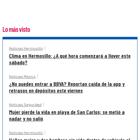
Lo más visto
Noticias Hermosillo
Clima en Hermosillo: ¿A qué hora comenzará a llover este
sábado?
Noticias México
¿No puedes entrar a BBVA? Reportan caída de la app y
retrasos en depósitos este viernes
Noticias Seguridad
Mujer pierde la vida en playa de San Carlos; se metió a
nadar y no salió
Noticias Hermosillo
Hallan mujer y dos hombres sin vida dentro de vehículo al