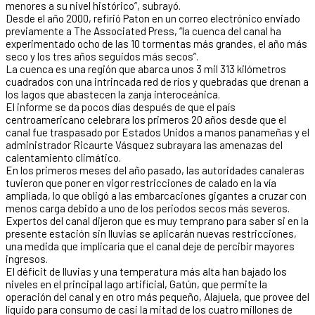
menores a su nivel histórico”, subrayó.
Desde el año 2000, refirió Paton en un correo electrónico enviado
previamente a The Associated Press, “la cuenca del canal ha
experimentado ocho de las 10 tormentas más grandes, el año más
seco y los tres años seguidos más secos”.
La cuenca es una región que abarca unos 3 mil 313 kilómetros
cuadrados con una intrincada red de ríos y quebradas que drenan a
los lagos que abastecen la zanja interoceánica.
El informe se da pocos días después de que el país
centroamericano celebrara los primeros 20 años desde que el
canal fue traspasado por Estados Unidos a manos panameñas y el
administrador Ricaurte Vásquez subrayara las amenazas del
calentamiento climático.
En los primeros meses del año pasado, las autoridades canaleras
tuvieron que poner en vigor restricciones de calado en la vía
ampliada, lo que obligó a las embarcaciones gigantes a cruzar con
menos carga debido a uno de los periodos secos más severos.
Expertos del canal dijeron que es muy temprano para saber si en la
presente estación sin lluvias se aplicarán nuevas restricciones,
una medida que implicaría que el canal deje de percibir mayores
ingresos.
El déficit de lluvias y una temperatura más alta han bajado los
niveles en el principal lago artificial, Gatún, que permite la
operación del canal y en otro más pequeño, Alajuela, que provee del
líquido para consumo de casi la mitad de los cuatro millones de