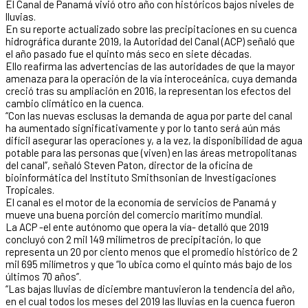
El Canal de Panamá vivió otro año con históricos bajos niveles de
lluvias.
En su reporte actualizado sobre las precipitaciones en su cuenca
hidrográfica durante 2019, la Autoridad del Canal (ACP) señaló que
el año pasado fue el quinto más seco en siete décadas.
Ello reafirma las advertencias de las autoridades de que la mayor
amenaza para la operación de la vía interoceánica, cuya demanda
creció tras su ampliación en 2016, la representan los efectos del
cambio climático en la cuenca.
“Con las nuevas esclusas la demanda de agua por parte del canal
ha aumentado significativamente y por lo tanto será aún más
difícil asegurar las operaciones y, a la vez, la disponibilidad de agua
potable para las personas que (viven) en las áreas metropolitanas
del canal”, señaló Steven Paton, director de la oficina de
bioinformática del Instituto Smithsonian de Investigaciones
Tropicales.
El canal es el motor de la economía de servicios de Panamá y
mueve una buena porción del comercio marítimo mundial.
La ACP -el ente autónomo que opera la vía- detalló que 2019
concluyó con 2 mil 149 milímetros de precipitación, lo que
representa un 20 por ciento menos que el promedio histórico de 2
mil 695 milímetros y que “lo ubica como el quinto más bajo de los
últimos 70 años”.
“Las bajas lluvias de diciembre mantuvieron la tendencia del año,
en el cual todos los meses del 2019 las lluvias en la cuenca fueron