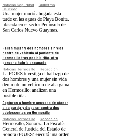
Noticias Seguridad
Guillermo
Saucedo
Una mujer murió ahogada esta
tarde en las aguas de Playa Bonita,
ubicada en el sector Península de
San Carlos Nuevo Guaymas.
Hallan mujer y dos hombres sin vida
dentro de vehículo al poniente de
Hermosillo tras posible riña, otra
persona habría escapado
Noticias Hermosillo
Redacción
La FGJES investiga el hallazgo de
dos hombres y una mujer sin vida
dentro de un vehículo de alta gama
en Hermosillo; analizan una
posible riña.
Capturan a hombre acusado de atacar
a su pareja y disparar contra dos
adolescentes en Hermosillo
Noticias Hermosillo
Redacción
Hermosillo, Sonora.- La Fiscalía
General de Justicia del Estado de
Sonora (FGJES) ejecutó una orden