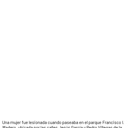
Una mujer fue lesionada cuando paseaba en el parque Francisco I.
Madero, ubicada por las calles Jesús García y Pedro Villegas de la