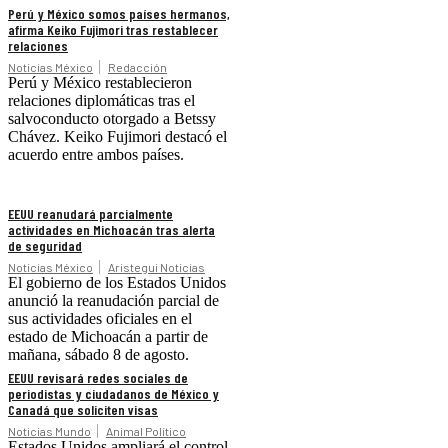
Perú y México somos países hermanos,
afirma Keiko Fujimori tras restablecer
relaciones
Noticias México
Redacción
Perú y México restablecieron
relaciones diplomáticas tras el
salvoconducto otorgado a Betssy
Chávez. Keiko Fujimori destacó el
acuerdo entre ambos países.
EEUU reanudará parcialmente
actividades en Michoacán tras alerta
de seguridad
Noticias México
Aristegui Noticias
El gobierno de los Estados Unidos
anunció la reanudación parcial de
sus actividades oficiales en el
estado de Michoacán a partir de
mañana, sábado 8 de agosto.
EEUU revisará redes sociales de
periodistas y ciudadanos de México y
Canadá que soliciten visas
Noticias Mundo
Animal Político
Estados Unidos ampliará el control