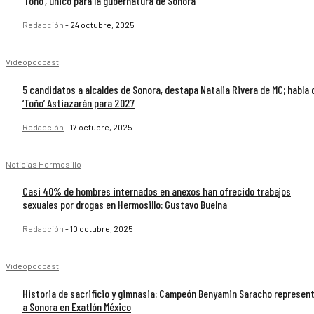
‘Toño’, único para la gubernatura de Sonora
Redacción
-
24 octubre, 2025
Videopodcast
5 candidatos a alcaldes de Sonora, destapa Natalia Rivera de MC; habla 
‘Toño’ Astiazarán para 2027
Redacción
-
17 octubre, 2025
Noticias Hermosillo
Casi 40% de hombres internados en anexos han ofrecido trabajos
sexuales por drogas en Hermosillo: Gustavo Buelna
Redacción
-
10 octubre, 2025
Videopodcast
Historia de sacrificio y gimnasia: Campeón Benyamin Saracho represen
a Sonora en Exatlón México