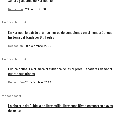
Sonora y alcaldía de Hermosillo
Redacción
-
29 enero, 2026
Noticias Hermosillo
En Hermosillo existe el único museo de donaciones en el mundo: Conoce 
historia del fundador Dr. Tagles
Redacción
-
19 diciembre, 2025
Noticias Hermosillo
Lupita Molina: La primera presidenta de las Mujeres Ganaderas de Sonor
cuenta sus planes
Redacción
-
12 diciembre, 2025
Videopodcast
La historia de Cubiella en Hermosillo: Hermanos Rivas comparten claves
del éxito