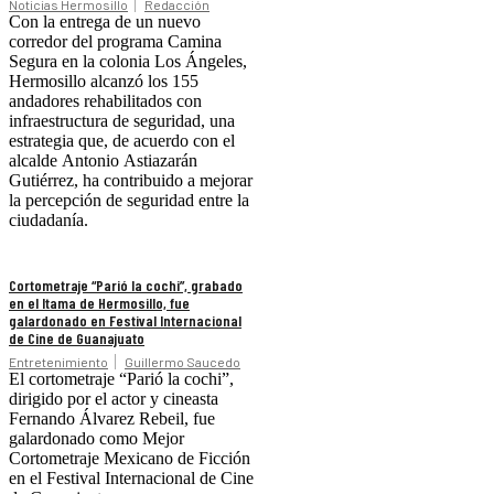
Noticias Hermosillo
Redacción
Con la entrega de un nuevo
corredor del programa Camina
Segura en la colonia Los Ángeles,
Hermosillo alcanzó los 155
andadores rehabilitados con
infraestructura de seguridad, una
estrategia que, de acuerdo con el
alcalde Antonio Astiazarán
Gutiérrez, ha contribuido a mejorar
la percepción de seguridad entre la
ciudadanía.
Cortometraje “Parió la cochi”, grabado
en el Itama de Hermosillo, fue
galardonado en Festival Internacional
de Cine de Guanajuato
Entretenimiento
Guillermo Saucedo
El cortometraje “Parió la cochi”,
dirigido por el actor y cineasta
Fernando Álvarez Rebeil, fue
galardonado como Mejor
Cortometraje Mexicano de Ficción
en el Festival Internacional de Cine