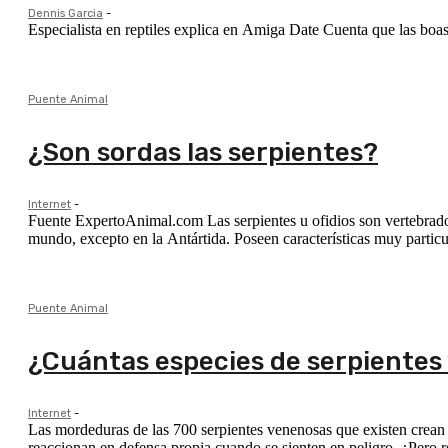
Dennis Garcia
-
Especialista en reptiles explica en Amiga Date Cuenta que las boas
Puente Animal
¿Son sordas las serpientes?
Internet
-
Fuente ExpertoAnimal.com Las serpientes u ofidios son vertebrados
mundo, excepto en la Antártida. Poseen características muy particu
Puente Animal
¿Cuántas especies de serpientes
Internet
-
Las mordeduras de las 700 serpientes venenosas que existen crean 
reaccionan en defensa propia cuando se sienten en peligro. ¿Pero