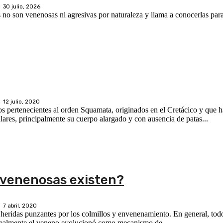
30 julio, 2026
 no son venenosas ni agresivas por naturaleza y llama a conocerlas para
12 julio, 2020
 pertenecientes al orden Squamata, originados en el Cretácico y que h
lares, principalmente su cuerpo alargado y con ausencia de patas...
 venenosas existen?
7 abril, 2020
heridas punzantes por los colmillos y envenenamiento. En general, todos
 realmente el veneno evolucionó como mecanismo de...