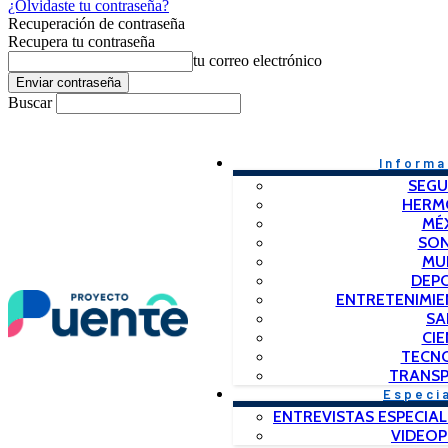
¿Olvidaste tu contraseña?
Recuperación de contraseña
Recupera tu contraseña
tu correo electrónico
Buscar
Informa
SEGU
HERM
MÉ
SO
MU
DEP
ENTRETENIMIE
SA
CIE
TECN
TRANSP
Especi
ENTREVISTAS ESPECIAL
VIDEO