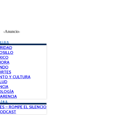
-Anuncio-
ción
RIDAD
OSILLO
XICO
NORA
NDO
ORTES
NTO Y CULTURA
LUD
NCIA
OLOGÍA
ARENCIA
ales
ES – ROMPE EL SILENCIO
PODCAST