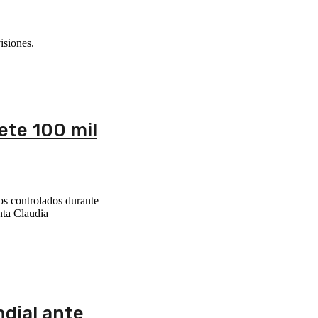
isiones.
ete 100 mil
os controlados durante
nta Claudia
ndial ante