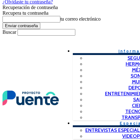
¿Olvidaste tu contraseña?
Recuperación de contraseña
Recupera tu contraseña
tu correo electrónico
Buscar
Informa
SEGU
HERM
MÉ
SO
MU
DEP
ENTRETENIMIE
SA
CIE
TECN
TRANSP
Especi
ENTREVISTAS ESPECIAL
VIDEO