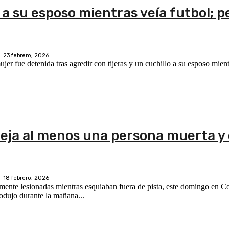
o a su esposo mientras veía futbol; p
23 febrero, 2026
r fue detenida tras agredir con tijeras y un cuchillo a su esposo mient
 deja al menos una persona muerta y
18 febrero, 2026
nte lesionadas mientras esquiaban fuera de pista, este domingo en Co
 Alpino de Emergencias. El alud se produjo durante la mañana...