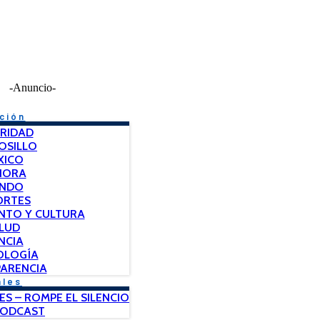
-Anuncio-
ción
RIDAD
OSILLO
XICO
NORA
NDO
ORTES
NTO Y CULTURA
LUD
NCIA
OLOGÍA
ARENCIA
ales
ES – ROMPE EL SILENCIO
PODCAST