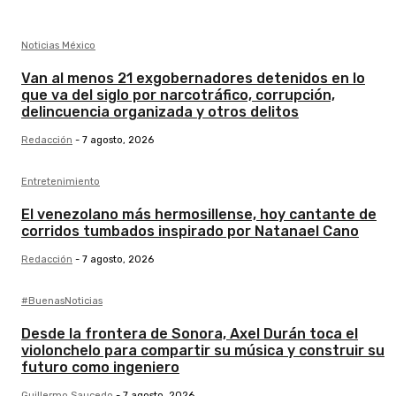
Noticias México
Van al menos 21 exgobernadores detenidos en lo
que va del siglo por narcotráfico, corrupción,
delincuencia organizada y otros delitos
Redacción
-
7 agosto, 2026
Entretenimiento
El venezolano más hermosillense, hoy cantante de
corridos tumbados inspirado por Natanael Cano
Redacción
-
7 agosto, 2026
#BuenasNoticias
Desde la frontera de Sonora, Axel Durán toca el
violonchelo para compartir su música y construir su
futuro como ingeniero
Guillermo Saucedo
-
7 agosto, 2026