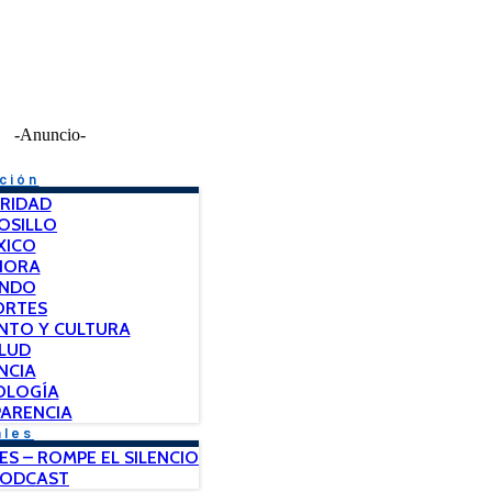
-Anuncio-
ción
RIDAD
OSILLO
XICO
NORA
NDO
ORTES
NTO Y CULTURA
LUD
NCIA
OLOGÍA
ARENCIA
ales
ES – ROMPE EL SILENCIO
PODCAST