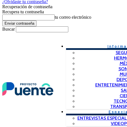
¿Olvidaste tu contraseña?
Recuperación de contraseña
Recupera tu contraseña
tu correo electrónico
Buscar
Informa
SEGU
HERM
MÉ
SO
MU
DEP
ENTRETENIMIE
SA
CIE
TECN
TRANSP
Especi
ENTREVISTAS ESPECIAL
VIDEO