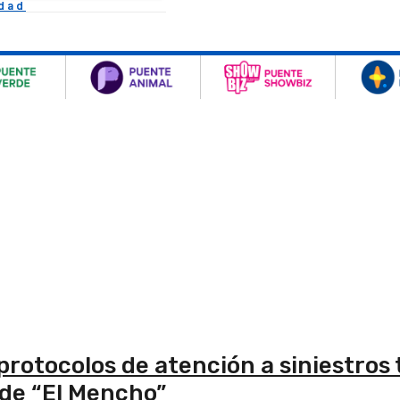
idad
rotocolos de atención a siniestros 
 de “El Mencho”