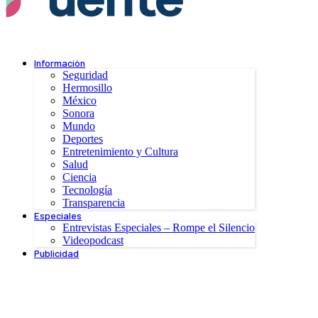
Información
Seguridad
Hermosillo
México
Sonora
Mundo
Deportes
Entretenimiento y Cultura
Salud
Ciencia
Tecnología
Transparencia
Especiales
Entrevistas Especiales – Rompe el Silencio
Videopodcast
Publicidad