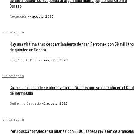
de distribución corresponda al organismo municipal, señala Alfonso
Durazo
Redacción
-
4 agosto, 2026
Sin categoría
Hay una víctima tras descarrilamiento de tren Ferromex con 59 mil litro
de químico en Sonora
Luis Alberto Medina
-
4 agosto, 2026
Sin categoría
Cierran calle donde se ubica la tienda Waldo’s que se incendió en el Cen
de Hermosillo
Guillermo Saucedo
-
2 agosto, 2026
Sin categoría
Perú busca fortalecer su alianza con EEUU; espera revisión de arancele