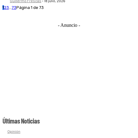
Guillermo Frescas
-
18 julio, 2026
1
2
3
...
73
Página 1 de 73
- Anuncio -
Últimas Noticias
Opinión