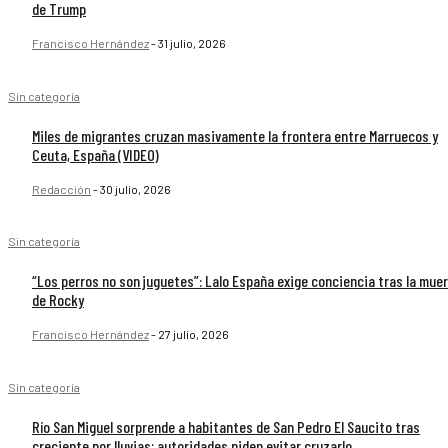
de Trump
Francisco Hernández
-
31 julio, 2026
Sin categoría
Miles de migrantes cruzan masivamente la frontera entre Marruecos y
Ceuta, España (VIDEO)
Redacción
-
30 julio, 2026
Sin categoría
“Los perros no son juguetes”: Lalo España exige conciencia tras la mue
de Rocky
Francisco Hernández
-
27 julio, 2026
Sin categoría
Río San Miguel sorprende a habitantes de San Pedro El Saucito tras
creciente por lluvias; autoridades piden evitar cruzarlo