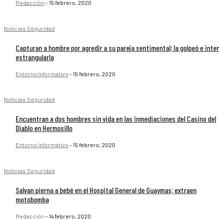
Redacción
-
15 febrero, 2020
Noticias Seguridad
Capturan a hombre por agredir a su pareja sentimental; la golpeó e inte
estrangularla
Entorno Informativo
-
15 febrero, 2020
Noticias Seguridad
Encuentran a dos hombres sin vida en las inmediaciones del Casino del
Diablo en Hermosillo
Entorno Informativo
-
15 febrero, 2020
Noticias Seguridad
Salvan pierna a bebé en el Hospital General de Guaymas; extraen
motobomba
Redacción
-
14 febrero, 2020