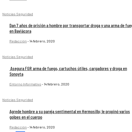
Noticias Seguridad
Dan 7 años de prisión a hombre por transportar droga y una arma de fue
en Baviácora
Redacción
-
14 febrero, 2020
Noticias Seguridad
Asegura FGR arma de fuego, cartuchos útiles, cargadores y droga en
Sonoyta
Entorno Informativo
-
14 febrero, 2020
Noticias Seguridad
Agrede hombre a su pareja sentimental en Hermosillo; le propinó varios
golpes en el cuerpo
Redacción
-
14 febrero, 2020