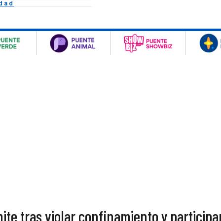
idad
te tras violar confinamiento y participa