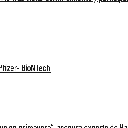
Pfizer- BioNTech
ue en primavera”, asegura experto de H