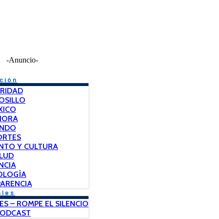
-Anuncio-
ción
RIDAD
OSILLO
XICO
NORA
NDO
ORTES
NTO Y CULTURA
LUD
NCIA
OLOGÍA
ARENCIA
ales
ES – ROMPE EL SILENCIO
PODCAST