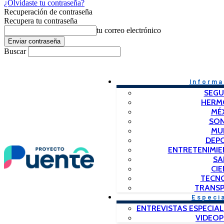
¿Olvidaste tu contraseña?
Recuperación de contraseña
Recupera tu contraseña
tu correo electrónico
Buscar
Informa
SEGU
HERM
MÉ
SO
MU
DEP
ENTRETENIMIE
SA
CIE
TECN
TRANSP
Especi
ENTREVISTAS ESPECIAL
VIDEO