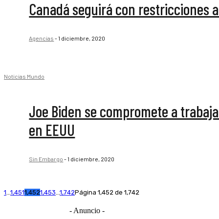
Canadá seguirá con restricciones a
Agencias
-
1 diciembre, 2020
Noticias Mundo
Joe Biden se compromete a trabaja
en EEUU
Sin Embargo
-
1 diciembre, 2020
1
...
1,451
1,452
1,453
...
1,742
Página 1,452 de 1,742
- Anuncio -