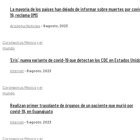
La mayoría de los países han dejado de informar sobre muertes por covi
19, reclama OMS
Aristegui Noticias
-
9 agosto, 2023
Coronavirus México y el
mundo
‘Eris’, nueva variante de covid-19 que detectan los CDC en Estados Unid
Internet
-
8 agosto, 2023
Coronavirus México y el
mundo
Realizan primer trasplante de órganos de un paciente que murió por
covid-19, en Guanajuato
Internet
-
5 agosto, 2023
Coronavirus México y el