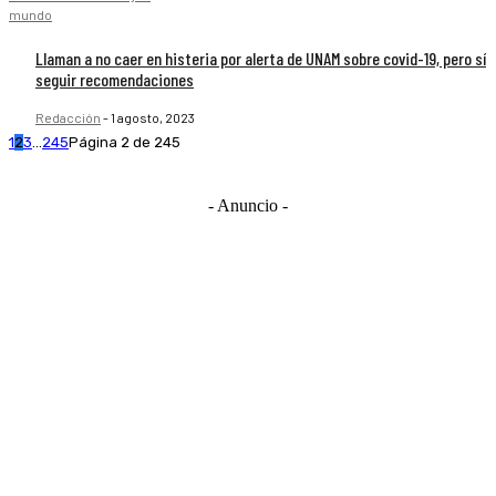
mundo
Llaman a no caer en histeria por alerta de UNAM sobre covid-19, pero sí
seguir recomendaciones
Redacción
-
1 agosto, 2023
1
2
3
...
245
Página 2 de 245
- Anuncio -