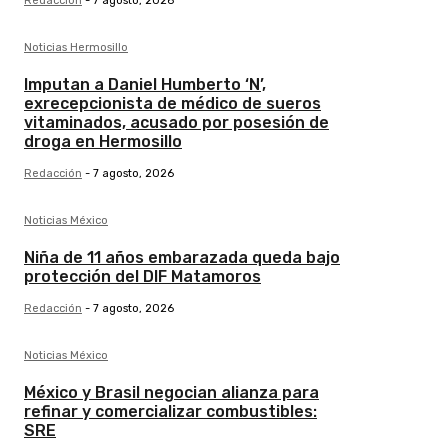
Redacción
-
7 agosto, 2026
Noticias Hermosillo
Imputan a Daniel Humberto ‘N’,
exrecepcionista de médico de sueros
vitaminados, acusado por posesión de
droga en Hermosillo
Redacción
-
7 agosto, 2026
Noticias México
Niña de 11 años embarazada queda bajo
protección del DIF Matamoros
Redacción
-
7 agosto, 2026
Noticias México
México y Brasil negocian alianza para
refinar y comercializar combustibles:
SRE