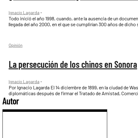
Ignacio Lagarda
-
Todo inició el año 1998, cuando, ante la ausencia de un documen
llegada del año 2000, en el que se cumplirían 300 años de dicho
Opinión
La persecución de los chinos en Sonora
Ignacio Lagarda
-
Por Ignacio Lagarda El 14 diciembre de 1899, en la ciudad de Washington, D. C., Estados Unidos, China y México establecieron formalmente relaciones
diplomáticas después de firmar el Tratado de Amistad, Comerc
Autor