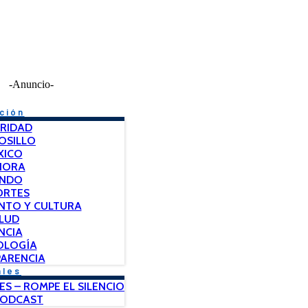
-Anuncio-
ción
RIDAD
OSILLO
XICO
NORA
NDO
ORTES
NTO Y CULTURA
LUD
NCIA
OLOGÍA
ARENCIA
ales
ES – ROMPE EL SILENCIO
PODCAST