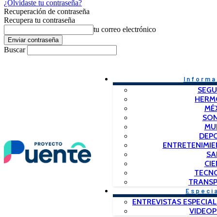
¿Olvidaste tu contraseña?
Recuperación de contraseña
Recupera tu contraseña
tu correo electrónico
Buscar
Informa
SEGU
HERM
MÉ
SO
MU
DEP
ENTRETENIMIE
SA
CIE
TECN
TRANSP
Especi
ENTREVISTAS ESPECIAL
VIDEO