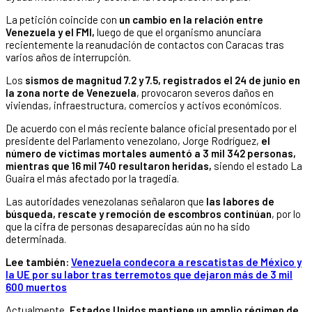
La petición coincide con
un cambio en la relación entre
Venezuela y el FMI,
luego de que el organismo anunciara
recientemente la reanudación de contactos con Caracas tras
varios años de interrupción.
Los
sismos de magnitud 7.2 y 7.5, registrados el 24 de junio en
la zona norte de Venezuela
, provocaron severos daños en
viviendas, infraestructura, comercios y activos económicos.
De acuerdo con el más reciente balance oficial presentado por el
presidente del Parlamento venezolano, Jorge Rodríguez,
el
número de víctimas mortales aumentó a 3 mil 342 personas,
mientras que 16 mil 740 resultaron heridas,
siendo el estado La
Guaira el más afectado por la tragedia.
Las autoridades venezolanas señalaron que
las labores de
búsqueda, rescate y remoción de escombros continúan
, por lo
que la cifra de personas desaparecidas aún no ha sido
determinada.
Lee también:
Venezuela condecora a rescatistas de México y
la UE por su labor tras terremotos que dejaron más de 3 mil
600 muertos
Actualmente,
Estados Unidos mantiene un amplio régimen de