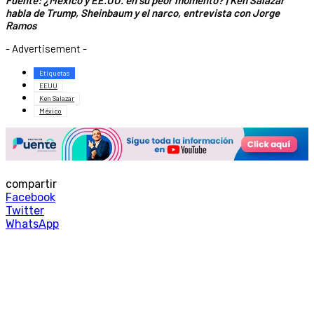
Fuente: ¿México y EE.UU. en su peor momento? | Ken Salazar
habla de Trump, Sheinbaum y el narco, entrevista con Jorge
Ramos
- Advertisement -
Etiquetas
EEUU
Ken Salazar
México
compartir
Facebook
Twitter
WhatsApp