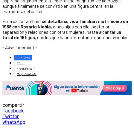
aspiraba originalmente a llegar “a esa magnitud” de liderazgo,
aunque finalmente se convirtió en una figura central en la
estructura del cartel.
En la carta también
se detalla su vida familiar: matrimonio en
1968 con Rosario Niebla,
cinco hijos con ella, posterior
separación y relaciones con otras mujeres, hasta alcanzar
un
total de 16 hijos
, con los que habría intentado mantener vínculos.
- Advertisement -
Etiquetas
EEUU
Frank Pérez
Mayo Zambada
compartir
Facebook
Twitter
WhatsApp