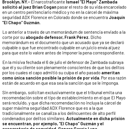
Brooklyn, NY.-
El narcotraficante
Ismael “El Mayo” Zambada
solicitó al juez Brian Cogan
pasar el resto de su vida encarcelado
en un centro penitenciario médico y no en la cárcel de máxima
seguridad ADX Florence en Colorado donde se encuentra
Joaquín
“El Chapo” Guzmán.
Lo anterior a través de un memorándum de sentencia enviado a la
corte por su
abogado defensor, Frank Pérez.
Dicho
memorándum es el documento que un acusado que ya se declaró
culpable o que fue encontrado culpable en un juicio envía al juez
para que este lo valore antes de imponer la pena correspondiente.
En la misiva fechada el 6 de julio el defensor de Zambada subraya
que él y su cliente son plenamente conscientes de que los delitos
por los cuales el capo admitió su culpa el año pasado
ameritan
como única sanción posible la prisión de por vida
. Por esa razón
están de acuerdo en que esa sea la sanción que se le imponga.
Sin embargo, solicitan exclusivamente que el tribunal emita una
recomendación sobre el tipo de establecimiento en el que El Mayo
será recluido, y que dicha recomendación no incluya la cárcel de
super máxima seguridad ADX Florence que es a la que
tradicionalmente se canaliza a los delincuentes de alto perfil
condenados por delitos similares.
Actualmente en dicha prisión
se encuentran, por ejemplo, “El Chapo” Guzmán y el
exsecretario de seguridad, Genaro García Luna.