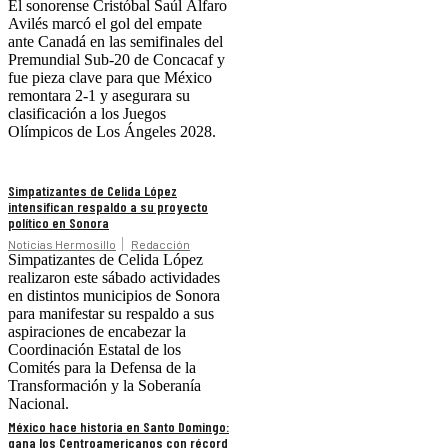
El sonorense Cristóbal Saúl Alfaro
Avilés marcó el gol del empate
ante Canadá en las semifinales del
Premundial Sub-20 de Concacaf y
fue pieza clave para que México
remontara 2-1 y asegurara su
clasificación a los Juegos
Olímpicos de Los Ángeles 2028.
Simpatizantes de Celida López
intensifican respaldo a su proyecto
político en Sonora
Noticias Hermosillo
Redacción
Simpatizantes de Celida López
realizaron este sábado actividades
en distintos municipios de Sonora
para manifestar su respaldo a sus
aspiraciones de encabezar la
Coordinación Estatal de los
Comités para la Defensa de la
Transformación y la Soberanía
Nacional.
México hace historia en Santo Domingo:
gana los Centroamericanos con récord