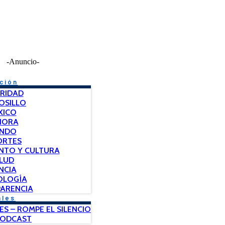
-Anuncio-
ción
RIDAD
OSILLO
XICO
NORA
NDO
ORTES
NTO Y CULTURA
LUD
NCIA
OLOGÍA
ARENCIA
ales
ES – ROMPE EL SILENCIO
PODCAST