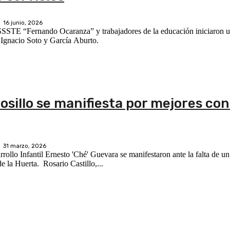
16 junio, 2026
ISSSTE “Fernando Ocaranza” y trabajadores de la educación iniciaron u
s Ignacio Soto y García Aburto.
osillo se manifiesta por mejores co
31 marzo, 2026
rollo Infantil Ernesto 'Ché' Guevara se manifestaron ante la falta de u
por sus servicios, en la institución localizada en la colonia Adolfo de la Huerta. Rosario Castillo,...