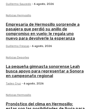
Guillermo Saucedo
-
6 agosto, 2026
Noticias Hermosillo
Empresaria de Hermosillo sorprende a
pasajera que perdió su anillo de
compromiso en vuelo: le regala uno
nuevo para devolverle la esperanza
Guillermo Frescas
-
6 agosto, 2026
Noticias Deportes
La pequeña gimnasta sonorense Leah
busca apoyo para representar a Sonora
en campeonato regional
Tadeo Cruz
-
6 agosto, 2026
Noticias Hermosillo
Pronóstico del clima en Hermosillo:
estas son las posibilidades de lluvia para