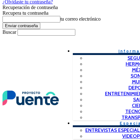
¿Olvidaste tu contraseña?
Recuperación de contraseña
Recupera tu contraseña
tu correo electrónico
Buscar
Informa
SEGU
HERM
MÉ
SO
MU
DEP
ENTRETENIMIE
SA
CIE
TECN
TRANSP
Especi
ENTREVISTAS ESPECIAL
VIDEO