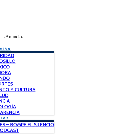
-Anuncio-
ción
RIDAD
OSILLO
XICO
NORA
NDO
ORTES
NTO Y CULTURA
LUD
NCIA
OLOGÍA
ARENCIA
ales
ES – ROMPE EL SILENCIO
PODCAST