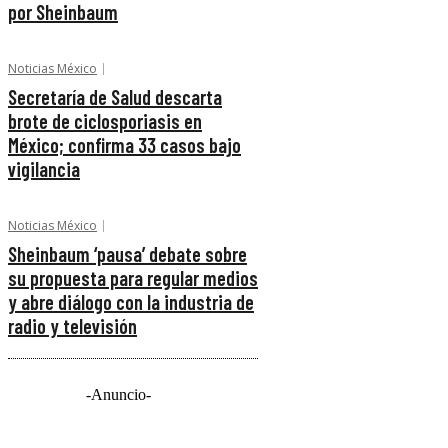
por Sheinbaum
Noticias México
Secretaría de Salud descarta
brote de ciclosporiasis en
México; confirma 33 casos bajo
vigilancia
Noticias México
Sheinbaum ‘pausa’ debate sobre
su propuesta para regular medios
y abre diálogo con la industria de
radio y televisión
-Anuncio-