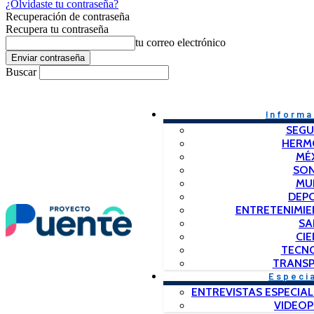
¿Olvidaste tu contraseña?
Recuperación de contraseña
Recupera tu contraseña
tu correo electrónico
Buscar
Informa
SEGU
HERM
MÉ
SO
MU
DEP
ENTRETENIMIE
SA
CIE
TECN
TRANSP
Especi
ENTREVISTAS ESPECIAL
VIDEO