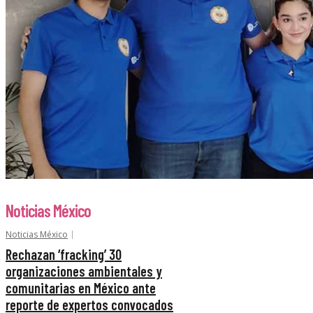
Noticias México
Noticias México
Rechazan ‘fracking’ 30
organizaciones ambientales y
comunitarias en México ante
reporte de expertos convocados