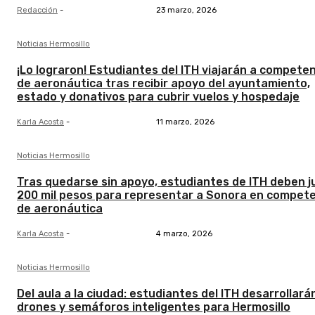
Redacción
-
23 marzo, 2026
Noticias Hermosillo
¡Lo lograron! Estudiantes del ITH viajarán a compete
de aeronáutica tras recibir apoyo del ayuntamiento,
estado y donativos para cubrir vuelos y hospedaje
Karla Acosta
-
11 marzo, 2026
Noticias Hermosillo
Tras quedarse sin apoyo, estudiantes de ITH deben j
200 mil pesos para representar a Sonora en compet
de aeronáutica
Karla Acosta
-
4 marzo, 2026
Noticias Hermosillo
Del aula a la ciudad: estudiantes del ITH desarrollará
drones y semáforos inteligentes para Hermosillo