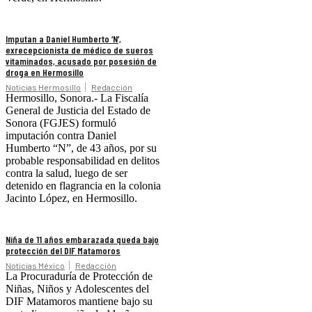
Imputan a Daniel Humberto ‘N’,
exrecepcionista de médico de sueros
vitaminados, acusado por posesión de
droga en Hermosillo
Noticias Hermosillo
Redacción
Hermosillo, Sonora.- La Fiscalía
General de Justicia del Estado de
Sonora (FGJES) formuló
imputación contra Daniel
Humberto “N”, de 43 años, por su
probable responsabilidad en delitos
contra la salud, luego de ser
detenido en flagrancia en la colonia
Jacinto López, en Hermosillo.
Niña de 11 años embarazada queda bajo
protección del DIF Matamoros
Noticias México
Redacción
La Procuraduría de Protección de
Niñas, Niños y Adolescentes del
DIF Matamoros mantiene bajo su