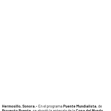
Hermosillo, Sonora.-
En el programa
Puente Mundialista
, de
Proyecto Puente
, se abordó la antesala de la
Copa del Mundo