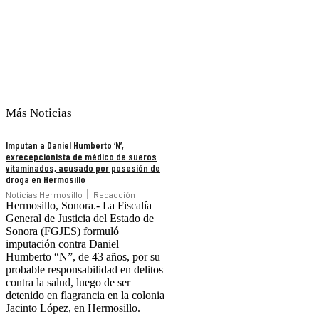
Más Noticias
Imputan a Daniel Humberto ‘N’,
exrecepcionista de médico de sueros
vitaminados, acusado por posesión de
droga en Hermosillo
Noticias Hermosillo
Redacción
Hermosillo, Sonora.- La Fiscalía
General de Justicia del Estado de
Sonora (FGJES) formuló
imputación contra Daniel
Humberto “N”, de 43 años, por su
probable responsabilidad en delitos
contra la salud, luego de ser
detenido en flagrancia en la colonia
Jacinto López, en Hermosillo.