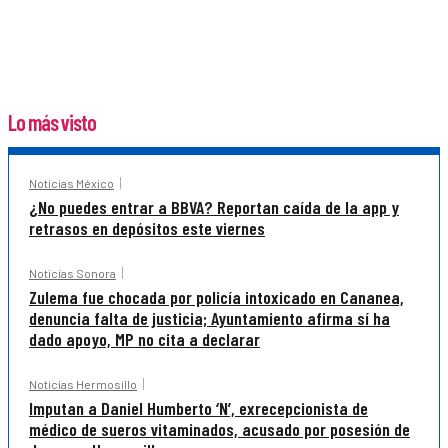
Lo más visto
Noticias México
¿No puedes entrar a BBVA? Reportan caída de la app y
retrasos en depósitos este viernes
Noticias Sonora
Zulema fue chocada por policía intoxicado en Cananea,
denuncia falta de justicia; Ayuntamiento afirma sí ha
dado apoyo, MP no cita a declarar
Noticias Hermosillo
Imputan a Daniel Humberto ‘N’, exrecepcionista de
médico de sueros vitaminados, acusado por posesión de