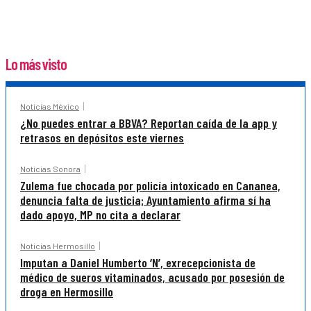
Lo más visto
Noticias México
¿No puedes entrar a BBVA? Reportan caída de la app y
retrasos en depósitos este viernes
Noticias Sonora
Zulema fue chocada por policía intoxicado en Cananea,
denuncia falta de justicia; Ayuntamiento afirma sí ha
dado apoyo, MP no cita a declarar
Noticias Hermosillo
Imputan a Daniel Humberto ‘N’, exrecepcionista de
médico de sueros vitaminados, acusado por posesión de
droga en Hermosillo