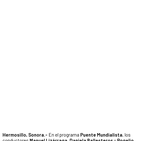
Hermosillo, Sonora.-
En el programa
Puente Mundialista
, los
conductores
Manuel Lizárraga
,
Daniela Ballesteros
y
Rogelio