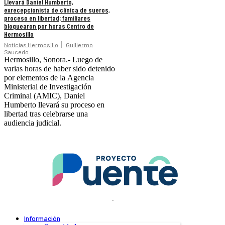
Llevará Daniel Humberto,
exrecepcionista de clínica de sueros,
proceso en libertad; familiares
bloquearon por horas Centro de
Hermosillo
Noticias Hermosillo
Guillermo
Saucedo
Hermosillo, Sonora.- Luego de
varias horas de haber sido detenido
por elementos de la Agencia
Ministerial de Investigación
Criminal (AMIC), Daniel
Humberto llevará su proceso en
libertad tras celebrarse una
audiencia judicial.
.
Información