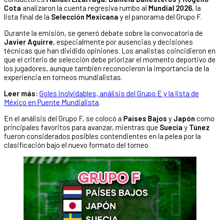
Cota
analizaron la cuenta regresiva rumbo al
Mundial 2026
, la
lista final de la
Selección Mexicana
y el panorama del Grupo F.
Durante la emisión, se generó debate sobre la convocatoria de
Javier Aguirre
, especialmente por ausencias y decisiones
técnicas que han dividido opiniones. Los analistas coincidieron en
que el criterio de selección debe priorizar el momento deportivo de
los jugadores, aunque también reconocieron la importancia de la
experiencia en torneos mundialistas.
Leer más:
Goles inolvidables, análisis del Grupo E y la lista de
México en Puente Mundialista
.
En el análisis del Grupo F, se colocó a
Países Bajos
y
Japón
como
principales favoritos para avanzar, mientras que
Suecia
y
Túnez
fueron considerados posibles contendientes en la pelea por la
clasificación bajo el nuevo formato del torneo.