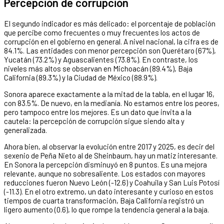
Percepción de corrupción
El segundo indicador es más delicado: el porcentaje de población
que percibe como frecuentes o muy frecuentes los actos de
corrupción en el gobierno en general. A nivel nacional, la cifra es de
84.1%. Las entidades con menor percepción son Querétaro (67%),
Yucatán (73.2%) y Aguascalientes (73.8%). En contraste, los
niveles más altos se observan en Michoacán (89.4%), Baja
California (89.3%) y la Ciudad de México (88.9%).
Sonora aparece exactamente a la mitad de la tabla, en el lugar 16,
con 83.5%. De nuevo, en la medianía. No estamos entre los peores,
pero tampoco entre los mejores. Es un dato que invita a la
cautela: la percepción de corrupción sigue siendo alta y
generalizada.
Ahora bien, al observar la evolución entre 2017 y 2025, es decir del
sexenio de Peña Nieto al de Sheinbaum, hay un matiz interesante.
En Sonora la percepción disminuyó en 8 puntos. Es una mejora
relevante, aunque no sobresaliente. Los estados con mayores
reducciones fueron Nuevo León (-12.6) y Coahuila y San Luis Potosí
(-11.3). En el otro extremo, un dato interesante y curioso en estos
tiempos de cuarta transformación, Baja California registró un
ligero aumento (0.6), lo que rompe la tendencia general a la baja.