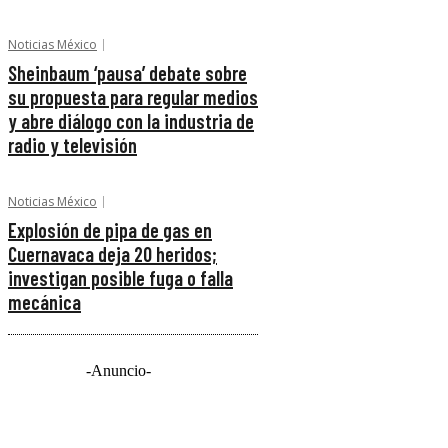
Noticias México
Sheinbaum ‘pausa’ debate sobre
su propuesta para regular medios
y abre diálogo con la industria de
radio y televisión
Noticias México
Explosión de pipa de gas en
Cuernavaca deja 20 heridos;
investigan posible fuga o falla
mecánica
-Anuncio-