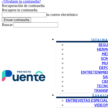
¿Olvidaste tu contraseña?
Recuperación de contraseña
Recupera tu contraseña
tu correo electrónico
Buscar
Informa
SEGU
HERM
MÉ
SO
MU
DEP
ENTRETENIMIE
SA
CIE
TECN
TRANSP
Especi
ENTREVISTAS ESPECIAL
VIDEO