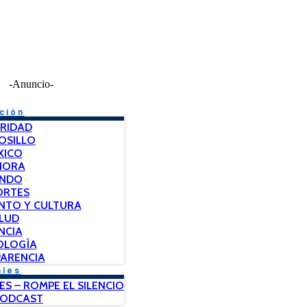
-Anuncio-
ción
RIDAD
OSILLO
XICO
NORA
NDO
ORTES
NTO Y CULTURA
LUD
NCIA
OLOGÍA
ARENCIA
ales
ES – ROMPE EL SILENCIO
PODCAST