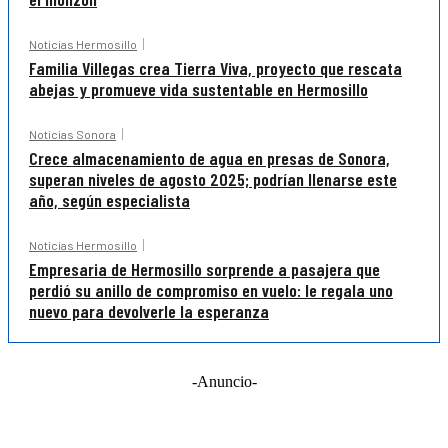
Noticias Hermosillo
Familia Villegas crea Tierra Viva, proyecto que rescata
abejas y promueve vida sustentable en Hermosillo
Noticias Sonora
Crece almacenamiento de agua en presas de Sonora,
superan niveles de agosto 2025; podrían llenarse este
año, según especialista
Noticias Hermosillo
Empresaria de Hermosillo sorprende a pasajera que
perdió su anillo de compromiso en vuelo: le regala uno
nuevo para devolverle la esperanza
-Anuncio-