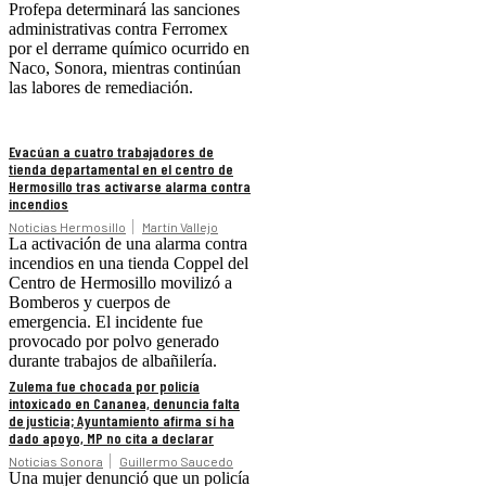
Profepa determinará las sanciones
administrativas contra Ferromex
por el derrame químico ocurrido en
Naco, Sonora, mientras continúan
las labores de remediación.
Evacúan a cuatro trabajadores de
tienda departamental en el centro de
Hermosillo tras activarse alarma contra
incendios
Noticias Hermosillo
Martín Vallejo
La activación de una alarma contra
incendios en una tienda Coppel del
Centro de Hermosillo movilizó a
Bomberos y cuerpos de
emergencia. El incidente fue
provocado por polvo generado
durante trabajos de albañilería.
Zulema fue chocada por policía
intoxicado en Cananea, denuncia falta
de justicia; Ayuntamiento afirma sí ha
dado apoyo, MP no cita a declarar
Noticias Sonora
Guillermo Saucedo
Una mujer denunció que un policía