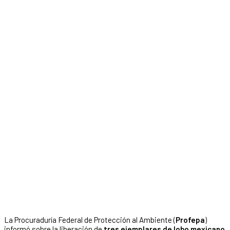
La Procuraduría Federal de Protección al Ambiente (
Profepa
)
informó sobre la liberación de
tres ejemplares de
lobo mexicano