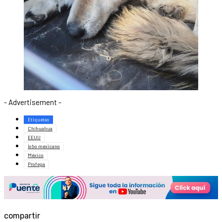
- Advertisement -
Etiquetas
Chihuahua
EEUU
lobo mexicano
México
Profepa
compartir