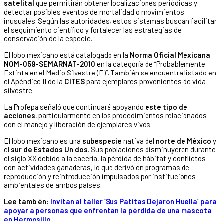
satelital
que permitirán obtener localizaciones periódicas y
detectar posibles eventos de mortalidad o movimientos
inusuales. Según las autoridades, estos sistemas buscan facilitar
el seguimiento científico y fortalecer las estrategias de
conservación de la especie.
El lobo mexicano está catalogado en la
Norma Oficial Mexicana
NOM-059-SEMARNAT-2010
en la categoría de “Probablemente
Extinta en el Medio Silvestre (E)”. También se encuentra listado en
el Apéndice II de la
CITES
para ejemplares provenientes de vida
silvestre.
La Profepa señaló que continuará apoyando
este tipo de
acciones
, particularmente en los procedimientos relacionados
con el manejo y liberación de ejemplares vivos.
El lobo mexicano es una
subespecie
nativa del
norte de México
y
el
sur de Estados Unidos
. Sus poblaciones disminuyeron durante
el siglo XX debido a la cacería, la pérdida de hábitat y conflictos
con actividades ganaderas, lo que derivó en programas de
reproducción y reintroducción impulsados por instituciones
ambientales de ambos países.
Lee también:
Invitan al taller ‘Sus Patitas Dejaron Huella’ para
apoyar a personas que enfrentan la pérdida de una mascota
en Hermosillo