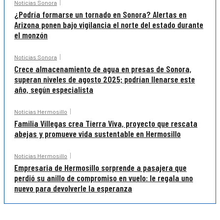
Noticias Sonora
¿Podría formarse un tornado en Sonora? Alertas en
Arizona ponen bajo vigilancia el norte del estado durante
el monzón
Noticias Sonora
Crece almacenamiento de agua en presas de Sonora,
superan niveles de agosto 2025; podrían llenarse este
año, según especialista
Noticias Hermosillo
Familia Villegas crea Tierra Viva, proyecto que rescata
abejas y promueve vida sustentable en Hermosillo
Noticias Hermosillo
Empresaria de Hermosillo sorprende a pasajera que
perdió su anillo de compromiso en vuelo: le regala uno
nuevo para devolverle la esperanza