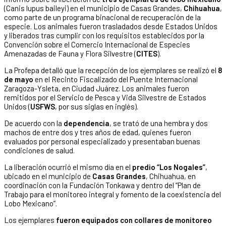
(Canis lupus baileyi) en el municipio de Casas Grandes,
Chihuahua
,
como parte de un programa binacional de recuperación de la
especie. Los animales fueron trasladados desde Estados Unidos
y liberados tras cumplir con los requisitos establecidos por la
Convención sobre el Comercio Internacional de Especies
Amenazadas de Fauna y Flora Silvestre (
CITES
).
La Profepa detalló que la recepción de los ejemplares se realizó el
8
de mayo
en el Recinto Fiscalizado del Puente Internacional
Zaragoza-Ysleta, en Ciudad Juárez. Los animales fueron
remitidos por el Servicio de Pesca y Vida Silvestre de Estados
Unidos (
USFWS
, por sus siglas en inglés).
De acuerdo con la
dependencia
, se trató de una hembra y dos
machos de entre dos y tres años de edad, quienes fueron
evaluados por personal especializado y presentaban buenas
condiciones de salud.
La liberación ocurrió el mismo día en el
predio “Los Nogales”
,
ubicado en el municipio de
Casas Grandes
, Chihuahua, en
coordinación con la Fundación Tonkawa y dentro del “Plan de
Trabajo para el monitoreo integral y fomento de la coexistencia del
Lobo Mexicano”.
Los ejemplares
fueron equipados con collares de monitoreo