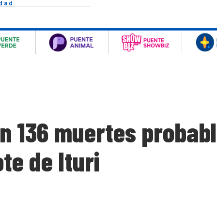
idad
an 136 muertes probab
te de Ituri