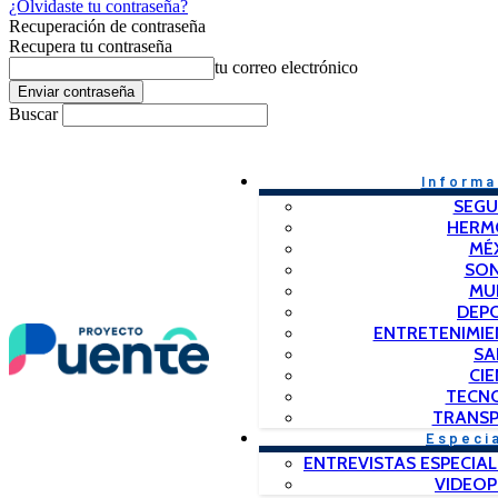
¿Olvidaste tu contraseña?
Recuperación de contraseña
Recupera tu contraseña
tu correo electrónico
Buscar
Informa
SEGU
HERM
MÉ
SO
MU
DEP
ENTRETENIMIE
SA
CIE
TECN
TRANSP
Especi
ENTREVISTAS ESPECIAL
VIDEO