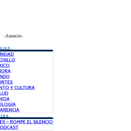
-Anuncio-
ción
RIDAD
OSILLO
XICO
NORA
NDO
ORTES
NTO Y CULTURA
LUD
NCIA
OLOGÍA
ARENCIA
ales
ES – ROMPE EL SILENCIO
PODCAST