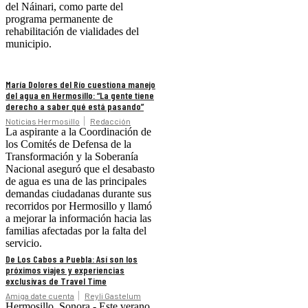
del Náinari, como parte del
programa permanente de
rehabilitación de vialidades del
municipio.
María Dolores del Río cuestiona manejo
del agua en Hermosillo: “La gente tiene
derecho a saber qué está pasando”
Noticias Hermosillo
Redacción
La aspirante a la Coordinación de
los Comités de Defensa de la
Transformación y la Soberanía
Nacional aseguró que el desabasto
de agua es una de las principales
demandas ciudadanas durante sus
recorridos por Hermosillo y llamó
a mejorar la información hacia las
familias afectadas por la falta del
servicio.
De Los Cabos a Puebla: Así son los
próximos viajes y experiencias
exclusivas de Travel Time
Amiga date cuenta
Reyli Gastelum
Hermosillo, Sonora.- Este verano,