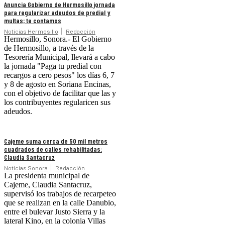
Anuncia Gobierno de Hermosillo jornada
para regularizar adeudos de predial y
multas; te contamos
Noticias Hermosillo
Redacción
Hermosillo, Sonora.- El Gobierno
de Hermosillo, a través de la
Tesorería Municipal, llevará a cabo
la jornada "Paga tu predial con
recargos a cero pesos" los días 6, 7
y 8 de agosto en Soriana Encinas,
con el objetivo de facilitar que las y
los contribuyentes regularicen sus
adeudos.
Cajeme suma cerca de 50 mil metros
cuadrados de calles rehabilitadas:
Claudia Santacruz
Noticias Sonora
Redacción
La presidenta municipal de
Cajeme, Claudia Santacruz,
supervisó los trabajos de recarpeteo
que se realizan en la calle Danubio,
entre el bulevar Justo Sierra y la
lateral Kino, en la colonia Villas