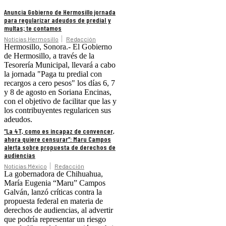
Anuncia Gobierno de Hermosillo jornada
para regularizar adeudos de predial y
multas; te contamos
Noticias Hermosillo
Redacción
Hermosillo, Sonora.- El Gobierno
de Hermosillo, a través de la
Tesorería Municipal, llevará a cabo
la jornada "Paga tu predial con
recargos a cero pesos" los días 6, 7
y 8 de agosto en Soriana Encinas,
con el objetivo de facilitar que las y
los contribuyentes regularicen sus
adeudos.
“La 4T, como es incapaz de convencer,
ahora quiere censurar”: Maru Campos
alerta sobre propuesta de derechos de
audiencias
Noticias México
Redacción
La gobernadora de Chihuahua,
María Eugenia “Maru” Campos
Galván, lanzó críticas contra la
propuesta federal en materia de
derechos de audiencias, al advertir
que podría representar un riesgo