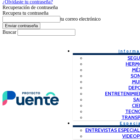
¿Olvidaste tu contraseña?
Recuperación de contraseña
Recupera tu contraseña
tu correo electrónico
Buscar
Informa
SEGU
HERM
MÉ
SO
MU
DEP
ENTRETENIMIE
SA
CIE
TECN
TRANSP
Especi
ENTREVISTAS ESPECIAL
VIDEO