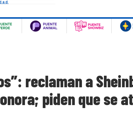
idad
s”: reclaman a Shein
onora; piden que se a