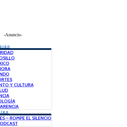
-Anuncio-
ción
RIDAD
OSILLO
XICO
NORA
NDO
ORTES
NTO Y CULTURA
LUD
NCIA
OLOGÍA
ARENCIA
ales
ES – ROMPE EL SILENCIO
PODCAST