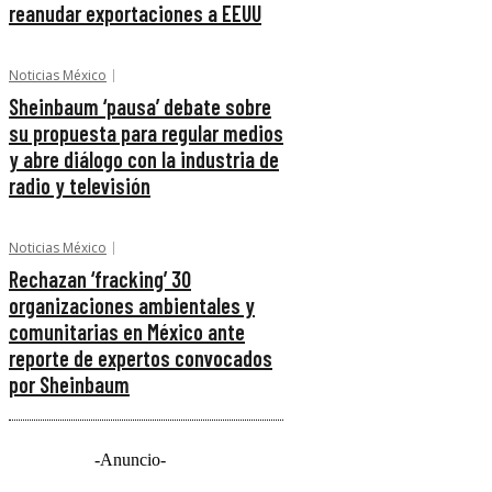
reanudar exportaciones a EEUU
Noticias México
Sheinbaum ‘pausa’ debate sobre
su propuesta para regular medios
y abre diálogo con la industria de
radio y televisión
Noticias México
Rechazan ‘fracking’ 30
organizaciones ambientales y
comunitarias en México ante
reporte de expertos convocados
por Sheinbaum
-Anuncio-