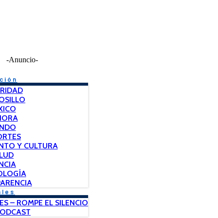
-Anuncio-
ción
RIDAD
OSILLO
XICO
NORA
NDO
ORTES
NTO Y CULTURA
LUD
NCIA
OLOGÍA
ARENCIA
ales
ES – ROMPE EL SILENCIO
PODCAST