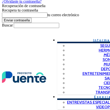
¿Olvidaste tu contraseña?
Recuperación de contraseña
Recupera tu contraseña
tu correo electrónico
Buscar
Informa
SEGU
HERM
MÉ
SO
MU
DEP
ENTRETENIMIE
SA
CIE
TECN
TRANSP
Especi
ENTREVISTAS ESPECIAL
VIDEO