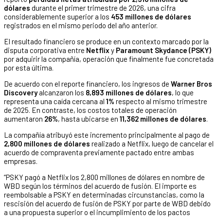
dólares
durante el primer trimestre de 2026, una cifra
considerablemente superior a los
453 millones de dólares
registrados en el mismo periodo del año anterior.
El resultado financiero se produce en un contexto marcado por la
disputa corporativa entre
Netflix
y
Paramount Skydance (PSKY)
por adquirir la compañía, operación que finalmente fue concretada
por esta última.
De acuerdo con el reporte financiero, los ingresos de
Warner Bros
Discovery
alcanzaron los
8,893 millones de dólares
, lo que
representa una caída cercana al
1%
respecto al mismo trimestre
de 2025. En contraste, los costos totales de operación
aumentaron
26%
, hasta ubicarse en
11,362 millones de dólares
.
La compañía atribuyó este incremento principalmente al pago de
2,800 millones de dólares
realizado a Netflix, luego de cancelar el
acuerdo de compraventa previamente pactado entre ambas
empresas.
“PSKY pagó a Netflix los 2,800 millones de dólares en nombre de
WBD según los términos del acuerdo de fusión. El importe es
reembolsable a PSKY en determinadas circunstancias, como la
rescisión del acuerdo de fusión de PSKY por parte de WBD debido
a una propuesta superior o el incumplimiento de los pactos