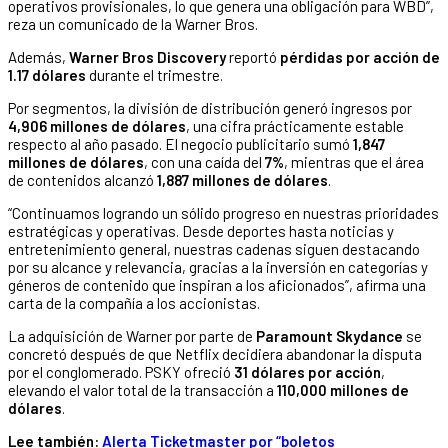
operativos provisionales, lo que genera una obligación para WBD”,
reza un comunicado de la Warner Bros.
Además,
Warner Bros Discovery
reportó
pérdidas por acción de
1.17 dólares
durante el trimestre.
Por segmentos, la división de distribución generó ingresos por
4,906 millones de dólares
, una cifra prácticamente estable
respecto al año pasado. El negocio publicitario sumó
1,847
millones de dólares
, con una caída del
7%
, mientras que el área
de contenidos alcanzó
1,887 millones de dólares
.
“Continuamos logrando un sólido progreso en nuestras prioridades
estratégicas y operativas. Desde deportes hasta noticias y
entretenimiento general, nuestras cadenas siguen destacando
por su alcance y relevancia, gracias a la inversión en categorías y
géneros de contenido que inspiran a los aficionados”, afirma una
carta de la compañía a los accionistas.
La adquisición de Warner por parte de
Paramount Skydance
se
concretó después de que Netflix decidiera abandonar la disputa
por el conglomerado. PSKY ofreció
31 dólares por acción
,
elevando el valor total de la transacción a
110,000 millones de
dólares
.
Lee también:
Alerta Ticketmaster por “boletos