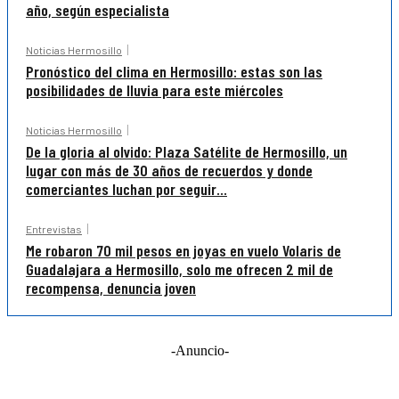
año, según especialista
Noticias Hermosillo
Pronóstico del clima en Hermosillo: estas son las
posibilidades de lluvia para este miércoles
Noticias Hermosillo
De la gloria al olvido: Plaza Satélite de Hermosillo, un
lugar con más de 30 años de recuerdos y donde
comerciantes luchan por seguir...
Entrevistas
Me robaron 70 mil pesos en joyas en vuelo Volaris de
Guadalajara a Hermosillo, solo me ofrecen 2 mil de
recompensa, denuncia joven
-Anuncio-