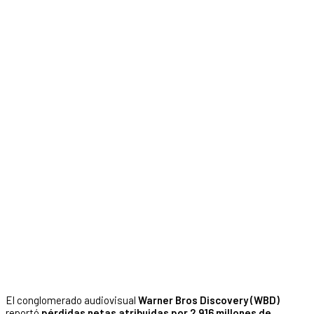
El conglomerado audiovisual
Warner Bros Discovery (WBD)
reportó
pérdidas netas atribuidas por 2,916 millones de