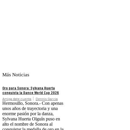
Más Noticias
Oro para Sonora: Sylvana Huerta
conquista la Dance World Cup 2026
Amiga date cuenta
Dennis Garcia
Hermosillo, Sonora.- Con apenas
unos años de trayectoria y una
enorme pasión por la danza,
Sylvana Huerta Olguín puso en
alto el nombre de Sonora al
conquistar la medalla de oro en la