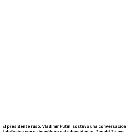
El presidente ruso, Vladimir Putin, sostuvo una conversación
telefónica con su homólogo estadounidense, Donald Trump,